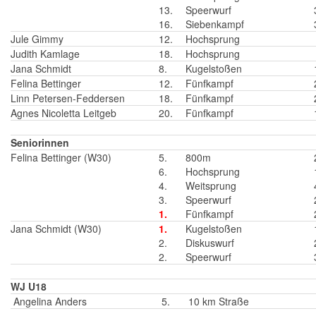
13.
Speerwurf
16.
Siebenkampf
Jule Gimmy
12.
Hochsprung
Judith Kamlage
18.
Hochsprung
Jana Schmidt
8.
Kugelstoßen
Felina Bettinger
12.
Fünfkampf
Linn Petersen-Feddersen
18.
Fünfkampf
Agnes Nicoletta Leitgeb
20.
Fünfkampf
Seniorinnen
Felina Bettinger (W30)
5.
800m
6.
Hochsprung
4.
Weitsprung
3.
Speerwurf
1.
Fünfkampf
Jana Schmidt (W30)
1.
Kugelstoßen
2.
Diskuswurf
2.
Speerwurf
WJ U18
Angelina Anders
5.
10 km Straße