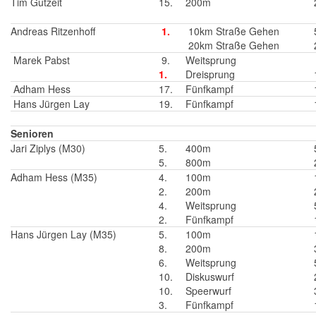
Tim Gutzeit
15.
200m
Andreas Ritzenhoff
1.
10km Straße Gehen
20km Straße Gehen
Marek Pabst
9.
Weitsprung
1.
Dreisprung
Adham Hess
17.
Fünfkampf
Hans Jürgen Lay
19.
Fünfkampf
Senioren
Jari Ziplys (M30)
5.
400m
5.
800m
Adham Hess (M35)
4.
100m
2.
200m
4.
Weitsprung
2.
Fünfkampf
Hans Jürgen Lay (M35)
5.
100m
8.
200m
6.
Weitsprung
10.
Diskuswurf
10.
Speerwurf
3.
Fünfkampf