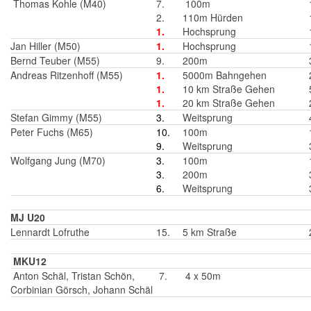
Thomas Kohle (M40)
7.
100m
2.
110m Hürden
1.
Hochsprung
Jan Hiller (M50)
1.
Hochsprung
Bernd Teuber (M55)
9.
200m
Andreas Ritzenhoff (M55)
1.
5000m Bahngehen
1.
10 km Straße Gehen
1.
20 km Straße Gehen
Stefan Gimmy (M55)
3.
Weitsprung
Peter Fuchs (M65)
10.
100m
9.
Weitsprung
Wolfgang Jung (M70)
3.
100m
3.
200m
6.
Weitsprung
MJ U20
Lennardt Lofruthe
15.
5 km Straße
MKU12
Anton Schäl, Tristan Schön,
7.
4 x 50m
Corbinian Görsch, Johann Schäl