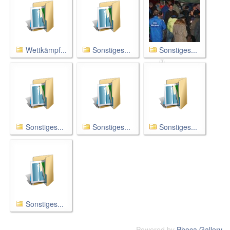
Wettkämpf...
Sonstiges...
Sonstiges...
(3)
Sonstiges...
Sonstiges...
Sonstiges...
Sonstiges...
Powered by
Phoca Gallery