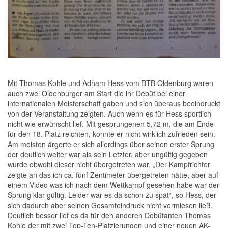
Mit Thomas Kohle und Adham Hess vom BTB Oldenburg waren
auch zwei Oldenburger am Start die ihr Debüt bei einer
internationalen Meisterschaft gaben und sich überaus beeindruckt
von der Veranstaltung zeigten. Auch wenn es für Hess sportlich
nicht wie erwünscht lief. Mit gesprungenen 5,72 m, die am Ende
für den 18. Platz reichten, konnte er nicht wirklich zufrieden sein.
Am meisten ärgerte er sich allerdings über seinen erster Sprung
der deutlich weiter war als sein Letzter, aber ungültig gegeben
wurde obwohl dieser nicht übergetreten war. „Der Kampfrichter
zeigte an das ich ca. fünf Zentimeter übergetreten hätte, aber auf
einem Video was ich nach dem Wettkampf gesehen habe war der
Sprung klar gültig. Leider war es da schon zu spät“, so Hess, der
sich dadurch aber seinen Gesamteindruck nicht vermiesen ließ.
Deutlich besser lief es da für den anderen Debütanten Thomas
Kohle der mit zwei Top-Ten-Platzierungen und einer neuen AK-