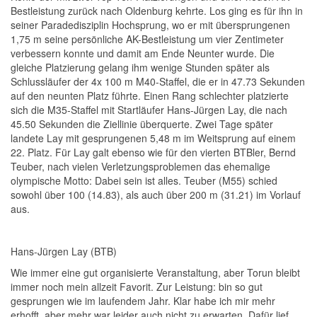
Bestleistung zurück nach Oldenburg kehrte. Los ging es für ihn in
seiner Paradedisziplin Hochsprung, wo er mit übersprungenen
1,75 m seine persönliche AK-Bestleistung um vier Zentimeter
verbessern konnte und damit am Ende Neunter wurde. Die
gleiche Platzierung gelang ihm wenige Stunden später als
Schlussläufer der 4x 100 m M40-Staffel, die er in 47.73 Sekunden
auf den neunten Platz führte. Einen Rang schlechter platzierte
sich die M35-Staffel mit Startläufer Hans-Jürgen Lay, die nach
45.50 Sekunden die Ziellinie überquerte. Zwei Tage später
landete Lay mit gesprungenen 5,48 m im Weitsprung auf einem
22. Platz. Für Lay galt ebenso wie für den vierten BTBler, Bernd
Teuber, nach vielen Verletzungsproblemen das ehemalige
olympische Motto: Dabei sein ist alles. Teuber (M55) schied
sowohl über 100 (14.83), als auch über 200 m (31.21) im Vorlauf
aus.
Hans-Jürgen Lay (BTB)
Wie immer eine gut organisierte Veranstaltung, aber Torun bleibt
immer noch mein allzeit Favorit. Zur Leistung: bin so gut
gesprungen wie im laufendem Jahr. Klar habe ich mir mehr
erhofft, aber mehr war leider auch nicht zu erwarten. Dafür lief