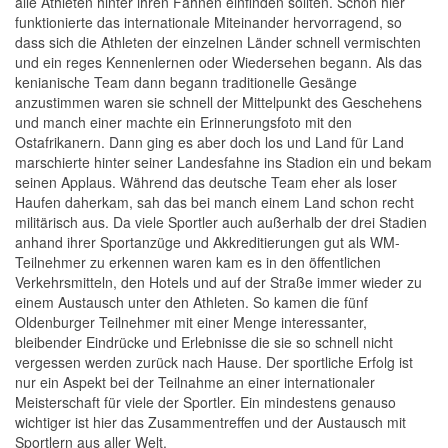
alle Athleten hinter ihren Fahnen einfinden sollten. Schon hier
funktionierte das internationale Miteinander hervorragend, so
dass sich die Athleten der einzelnen Länder schnell vermischten
und ein reges Kennenlernen oder Wiedersehen begann. Als das
kenianische Team dann begann traditionelle Gesänge
anzustimmen waren sie schnell der Mittelpunkt des Geschehens
und manch einer machte ein Erinnerungsfoto mit den
Ostafrikanern. Dann ging es aber doch los und Land für Land
marschierte hinter seiner Landesfahne ins Stadion ein und bekam
seinen Applaus. Während das deutsche Team eher als loser
Haufen daherkam, sah das bei manch einem Land schon recht
militärisch aus. Da viele Sportler auch außerhalb der drei Stadien
anhand ihrer Sportanzüge und Akkreditierungen gut als WM-
Teilnehmer zu erkennen waren kam es in den öffentlichen
Verkehrsmitteln, den Hotels und auf der Straße immer wieder zu
einem Austausch unter den Athleten. So kamen die fünf
Oldenburger Teilnehmer mit einer Menge interessanter,
bleibender Eindrücke und Erlebnisse die sie so schnell nicht
vergessen werden zurück nach Hause. Der sportliche Erfolg ist
nur ein Aspekt bei der Teilnahme an einer internationaler
Meisterschaft für viele der Sportler. Ein mindestens genauso
wichtiger ist hier das Zusammentreffen und der Austausch mit
Sportlern aus aller Welt.