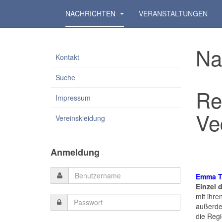
NACHRICHTEN
VERANSTALTUNGEN
Na
Kontakt
Suche
Re
Impressum
Ve
Vereinskleidung
Anmeldung
Emma T
Einzel 
mit ihre
außerdem
die Regi