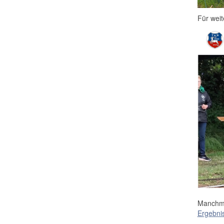
Für weit
Manchma
Ergebni