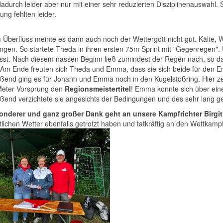
dadurch leider aber nur mit einer sehr reduzierten Disziplinenauswahl.
ng fehlten leider.
 Überfluss meinte es dann auch noch der Wettergott nicht gut. Kälte, 
ngen. So startete Theda in ihren ersten 75m Sprint mit "Gegenregen"
sst. Nach diesem nassen Beginn ließ zumindest der Regen nach, so da
 Am Ende freuten sich Theda und Emma, dass sie sich beide für den En
eßend ging es für Johann und Emma noch in den Kugelstoßring. Hier 
Meter Vorsprung den
Regionsmeistertitel
! Emma konnte sich über eine
ßend verzichtete sie angesichts der Bedingungen und des sehr lang ge
onderer und ganz großer Dank geht an unsere Kampfrichter Birgit,
ichen Wetter ebenfalls getrotzt haben und tatkräftig an den Wettkamp