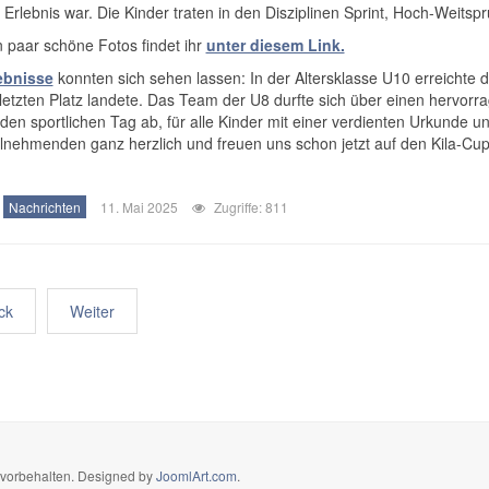
Erlebnis war. Die Kinder traten in den Disziplinen Sprint, Hoch-Weitspr
 paar schöne Fotos findet ihr
unter diesem Link.
ebnisse
konnten sich sehen lassen: In der Altersklasse U10 erreichte 
etzten Platz landete. Das Team der U8 durfte sich über einen hervorr
den sportlichen Tag ab, für alle Kinder mit einer verdienten Urkunde u
ilnehmenden ganz herzlich und freuen uns schon jetzt auf den Kila-Cu
Nachrichten
11. Mai 2025
Zugriffe: 811
ck
Weiter
e vorbehalten. Designed by
JoomlArt.com
.