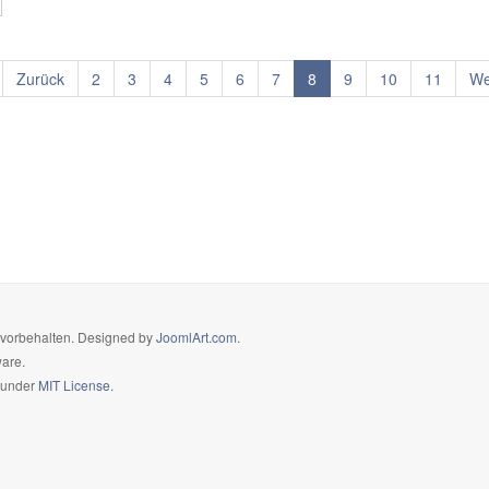
Zurück
2
3
4
5
6
7
8
9
10
11
We
e vorbehalten. Designed by
JoomlArt.com
.
ware.
d under
MIT License.