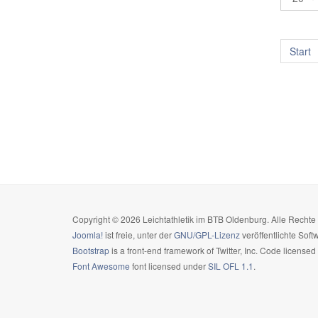
Start
Copyright © 2026 Leichtathletik im BTB Oldenburg. Alle Recht
Joomla!
ist freie, unter der
GNU/GPL-Lizenz
veröffentlichte Soft
Bootstrap
is a front-end framework of Twitter, Inc. Code license
Font Awesome
font licensed under
SIL OFL 1.1
.