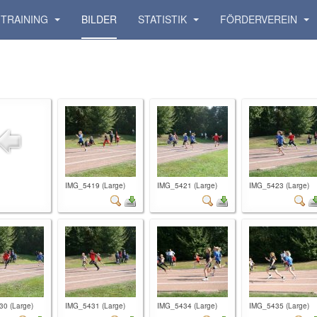
TRAINING
BILDER
STATISTIK
FÖRDERVEREIN
IMG_5419 (Large)
IMG_5421 (Large)
IMG_5423 (Large)
0 (Large)
IMG_5431 (Large)
IMG_5434 (Large)
IMG_5435 (Large)