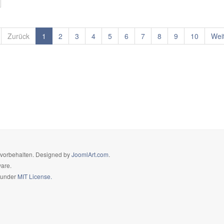
Zurück
1
2
3
4
5
6
7
8
9
10
Wei
e vorbehalten. Designed by
JoomlArt.com
.
ware.
d under
MIT License.