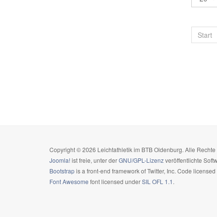
Start
Copyright © 2026 Leichtathletik im BTB Oldenburg. Alle Recht
Joomla!
ist freie, unter der
GNU/GPL-Lizenz
veröffentlichte Soft
Bootstrap
is a front-end framework of Twitter, Inc. Code license
Font Awesome
font licensed under
SIL OFL 1.1
.